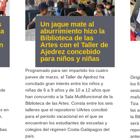
s
Un jaque mate al
la
aburrimiento hizo la
Biblioteca de las
n
Artes con el Taller de
Ajedrez concebido
para niños y niñas
Programado para ser impartido los cuatro
jueves de marzo, el Taller de Ajedrez ha
Diri
concitado gran interés entre los niños y
los 6
 de
niñas de 6 a 9 años y de 10 a 12 años que
sesi
han concurrido a la Sala Multifuncional de la
maña
Biblioteca de las Artes. Consta entre los seis
Tiza
os en
talleres que el repositorio UArtes concibió
las 
n,
para el periodo vacacional en el que se
la Bi
encuentran los estudiantes de escuelas y
será
mbas
colegios del régimen Costa-Galápagos del
repos
país.
ante