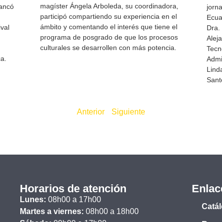
magíster Ángela Arboleda, su coordinadora,
rancó
jorna
participó compartiendo su experiencia en el
Ecua
ámbito y comentando el interés que tiene el
ival
Dra. 
programa de posgrado de que los procesos
Alej
culturales se desarrollen con más potencia.
Tecn
ca.
Admi
Lind
Sant
Anterior
Siguiente
Horarios de atención
Enlac
Lunes:
08h00 a 17h00
Catá
Martes a viernes:
08h00 a 18h00