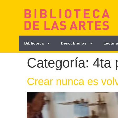
Biblioteca
Descúbrenos
Lectura
Categoría:
4ta 
Crear nunca es vol