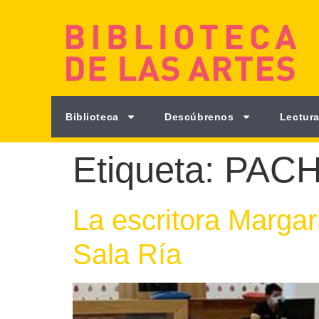
Biblioteca
Descúbrenos
Lectura
Etiqueta:
PAC
La escritora Margar
Sala Ría