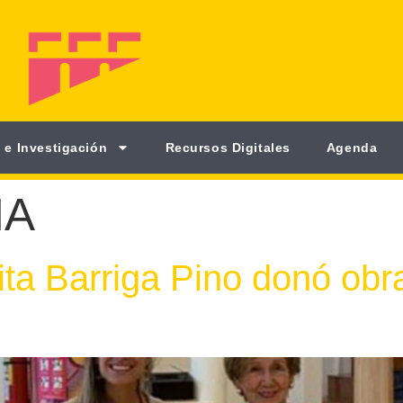
 e Investigación
Recursos Digitales
Agenda
HA
ita Barriga Pino donó obr