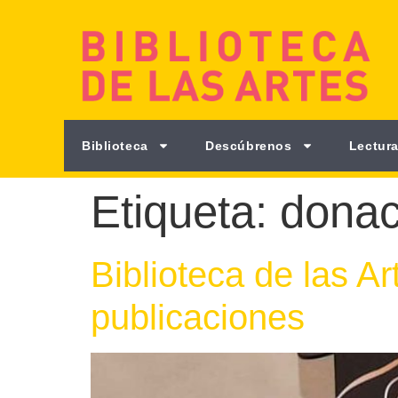
Biblioteca
Descúbrenos
Lectura
Etiqueta:
donac
Biblioteca de las A
publicaciones