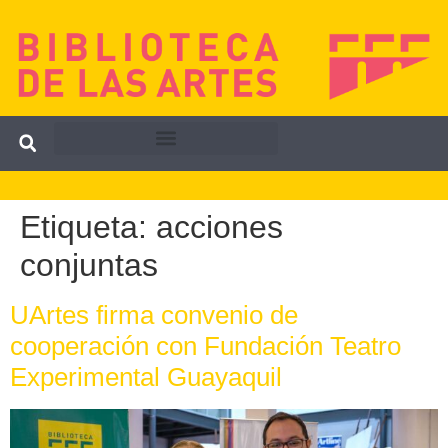
Etiqueta:
acciones
conjuntas
UArtes firma convenio de
cooperación con Fundación Teatro
Experimental Guayaquil