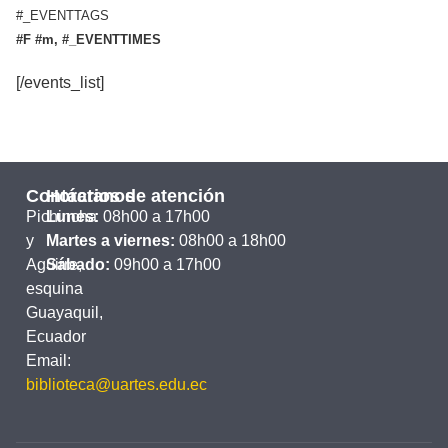
#_EVENTTAGS
#F #m, #_EVENTTIMES
[/events_list]
Contáctanos
Horarios de atención
Pichincha
Lunes:
08h00 a 17h00
y
Martes a viernes:
08h00 a 18h00
Aguirre,
Sábado:
09h00 a 17h00
esquina
Guayaquil,
Ecuador
Email:
biblioteca@uartes.edu.ec