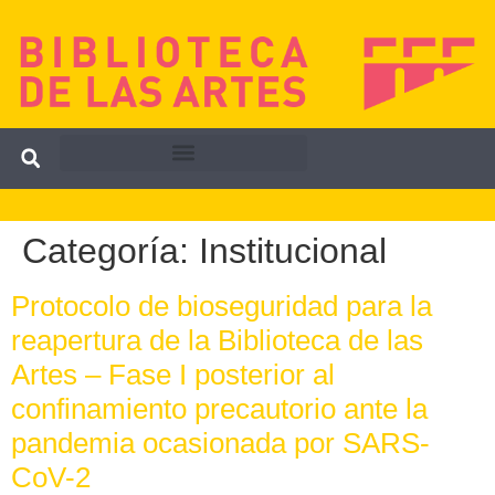
Categoría:
Institucional
Protocolo de bioseguridad para la
reapertura de la Biblioteca de las
Artes – Fase I posterior al
confinamiento precautorio ante la
pandemia ocasionada por SARS-
CoV-2