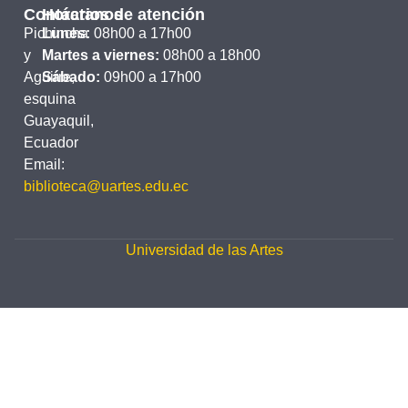
Contáctanos
Horarios de atención
Pichincha
Lunes:
08h00 a 17h00
y
Martes a viernes:
08h00 a 18h00
Aguirre,
Sábado:
09h00 a 17h00
esquina
Guayaquil,
Ecuador
Email:
biblioteca@uartes.edu.ec
Universidad de las Artes