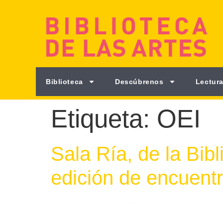
Biblioteca
Descúbrenos
Lectura
Etiqueta:
OEI
Sala Ría, de la Bibl
edición de encuent