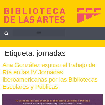
Etiqueta:
jornadas
Ana González expuso el trabajo de
Ría en las IV Jornadas
Iberoamericanas por las Bibliotecas
Escolares y Públicas