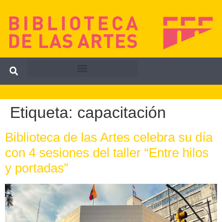
Etiqueta:
capacitación
Biblioteca de las Artes celebra su día
con 4 sesiones del taller “Entre hilos
y portadas”