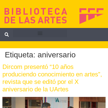
Etiqueta:
aniversario
Dircom presentó “10 años
produciendo conocimiento en artes”,
revista que se editó por el X
aniversario de la UArtes