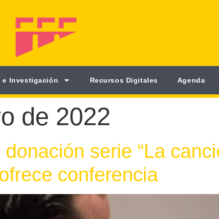
 e Investigación
Recursos Digitales
Agenda
ro de 2022
n donación serie “La canci
 ofrece conferencia