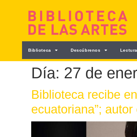
Biblioteca
Descúbrenos
Lectura
Día:
27 de ene
Biblioteca recibe e
ecuatoriana”; autor