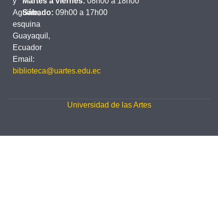
y
Martes a viernes:
08h00 a 18h00
Aguirre,
Sábado:
09h00 a 17h00
esquina
Guayaquil,
Ecuador
Email:
biblioteca@uartes.edu.ec
Universidad de las Artes