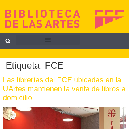
Etiqueta:
FCE
Las librerías del FCE ubicadas en la
UArtes mantienen la venta de libros a
domicilio