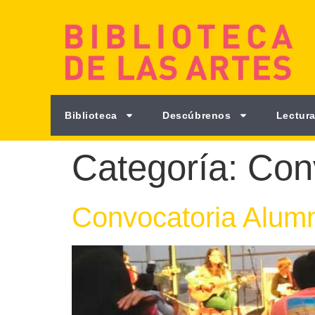
Biblioteca
Descúbrenos
Lectura
Categoría:
Con
Convocatoria Alumn