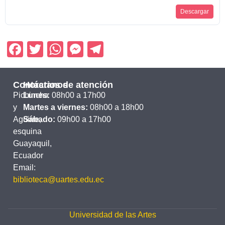
Descargar
Facebook
Twitter
WhatsApp
Messenger
Telegram
Contáctanos
Horarios de atención
Pichincha
Lunes:
08h00 a 17h00
y
Martes a viernes:
08h00 a 18h00
Aguirre,
Sábado:
09h00 a 17h00
esquina
Guayaquil,
Ecuador
Email:
biblioteca@uartes.edu.ec
Universidad de las Artes