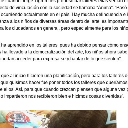
e cuando Jorge Tigrero les propuso dar talleres ellas venían d
oyecto de vinculación con la sociedad se llamaba “Ánima”. “Pas
á ocurriendo actualmente en el país. Hay mucha delincuencia e 
nza a los niños de diversas áreas dentro del arte, es importan
ra los ciudadanos en general, pero especialmente para los niño
ha aprendido en los talleres, pues ha debido pensar cómo ense
ha llevado a la democratización del arte, los niños ahora saben
 puedan acceder para expresarse y hablar de lo que sienten”.
 que al inicio hicieron una planificación, pero para los talleres
lo que quisimos hacer fue poner todos los talleres que queríamo
 ellos. Así, para que cuando crezcan piensen que alguna vez pa
 lo impartieron nos recibieron bien e hicimos cosas divertidas”.