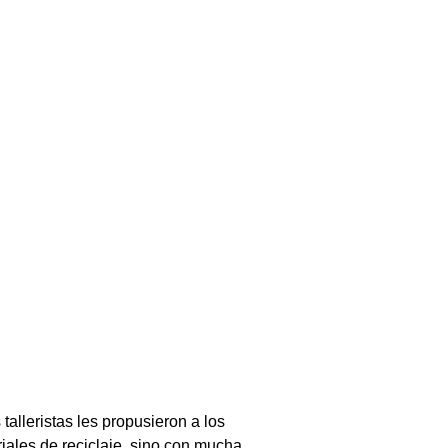
talleristas les propusieron a los
riales de reciclaje, sino con mucha