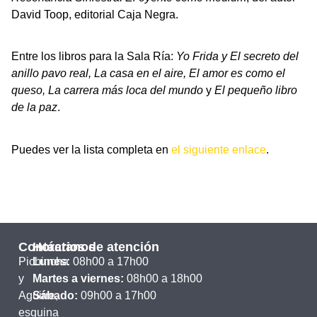
David Toop, editorial Caja Negra.
Entre los libros para la Sala Ría:
Yo Frida y El secreto del
anillo pavo real, La casa en el aire, El amor es como el
queso, La carrera más loca del mundo
y
El pequeño libro
de la paz
.
Puedes ver la lista completa en
el siguiente enlace
.
Contáctanos
Horarios de atención
Pichincha
Lunes:
08h00 a 17h00
y
Martes a viernes:
08h00 a 18h00
Aguirre,
Sábado:
09h00 a 17h00
esquina