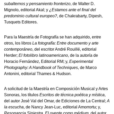
subalternos y pensamiento fronterizo
, de Walter D.
Mignolo, editorial Akal; y
¿Estamos ante el final del
predominio cultural europeo?
, de Chakrabarty, Dipesh,
Tusquets Editores.
Para la Maestría de Fotografía se han adquirido, entre
otros, los libros
La fotografía: Entre documento y arte
contemporáneo
, del escritor André Rouillé, editorial
Herder;
El fotolibro latinoamericano
, de la autoría de
Horacio Fernández, Editorial RM; y,
Experimental
Photography: A Handbook of Techniques
, de Marco
Antonini, editorial Thames & Hudson.
A solicitud de la Maestría en Composición Musical y Artes
Sonoras, los títulos
Escritos de técnica poética y mística
,
del autor José Val del Omar, de Ediciones de La Central;
A
la escucha
, de Nancy Jean-Luc, editorial Amorrortu; y,
Resonancia Siniestra. El oyente como médium
, del autor