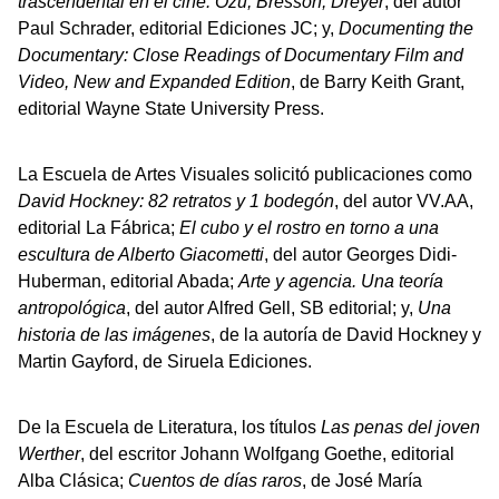
trascendental en el cine: Ozu, Bresson, Dreyer
, del autor
Paul Schrader, editorial Ediciones JC; y,
Documenting the
Documentary: Close Readings of Documentary Film and
Video, New and Expanded Edition
, de Barry Keith Grant,
editorial Wayne State University Press.
La Escuela de Artes Visuales solicitó publicaciones como
David Hockney: 82 retratos y 1 bodegón
, del autor VV.AA,
editorial La Fábrica;
El cubo y el rostro en torno a una
escultura de Alberto Giacometti
, del autor Georges Didi-
Huberman, editorial Abada;
Arte y agencia. Una teoría
antropológica
, del autor Alfred Gell, SB editorial; y,
Una
historia de las imágenes
, de la autoría de David Hockney y
Martin Gayford, de Siruela Ediciones.
De la Escuela de Literatura, los títulos
Las penas del joven
Werther
, del escritor Johann Wolfgang Goethe, editorial
Alba Clásica;
Cuentos de días raros
, de José María