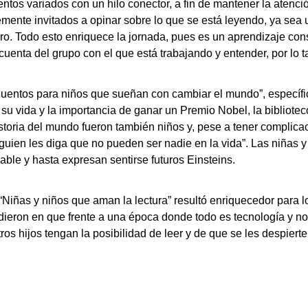
ntos variados con un hilo conector, a fin de mantener la atenci
ente invitados a opinar sobre lo que se está leyendo, ya sea 
bro. Todo esto enriquece la jornada, pues es un aprendizaje con
enta del grupo con el que está trabajando y entender, por lo ta
 “Cuentos para niños que sueñan con cambiar el mundo”, específi
su vida y la importancia de ganar un Premio Nobel, la bibliote
toria del mundo fueron también niños y, pese a tener complicac
guien les diga que no pueden ser nadie en la vida”. Las niñas y
able y hasta expresan sentirse futuros Einsteins.
 “Niñas y niños que aman la lectura” resultó enriquecedor para 
ieron en que frente a una época donde todo es tecnología y no
ros hijos tengan la posibilidad de leer y de que se les despiert