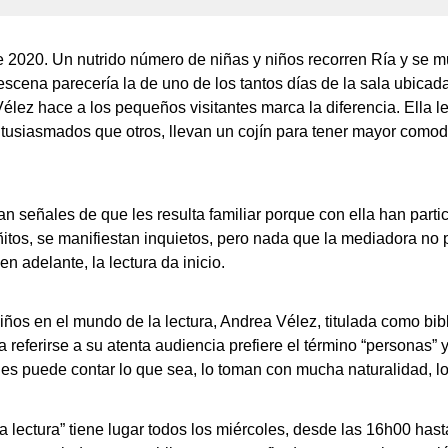
e 2020. Un nutrido número de niñas y niños recorren Ría y se mu
 escena parecería la de uno de los tantos días de la sala ubicada
Vélez hace a los pequeños visitantes marca la diferencia. Ella 
entusiasmados que otros, llevan un cojín para tener mayor comod
an señales de que les resulta familiar porque con ella han part
eñitos, se manifiestan inquietos, pero nada que la mediadora n
n adelante, la lectura da inicio.
iños en el mundo de la lectura, Andrea Vélez, titulada como bib
referirse a su atenta audiencia prefiere el término “personas” y
 les puede contar lo que sea, lo toman con mucha naturalidad, lo
 lectura” tiene lugar todos los miércoles, desde las 16h00 hasta