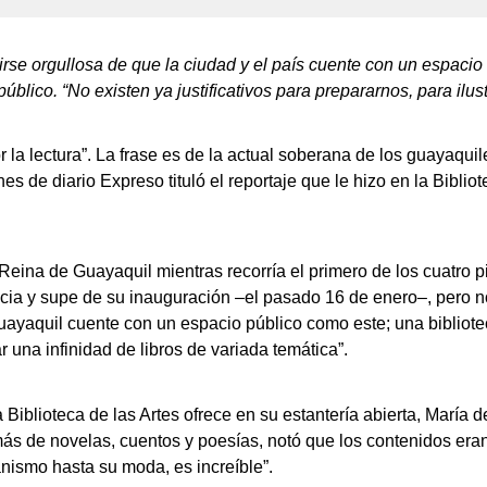
rse orgullosa de que la ciudad y el país cuente con un espacio 
úblico. “No existen ya justificativos para prepararnos, para ilus
r la lectura”. La frase es de la actual soberana de los guayaqu
s de diario Expreso tituló el reportaje que le hizo en la Bibliot
eina de Guayaquil mientras recorría el primero de los cuatro pis
encia y supe de su inauguración –el pasado 16 de enero–, pero n
uayaquil cuente con un espacio público como este; una bibliot
r una infinidad de libros de variada temática”.
 Biblioteca de las Artes ofrece en su estantería abierta, María
ás de novelas, cuentos y poesías, notó que los contenidos era
nismo hasta su moda, es increíble”.