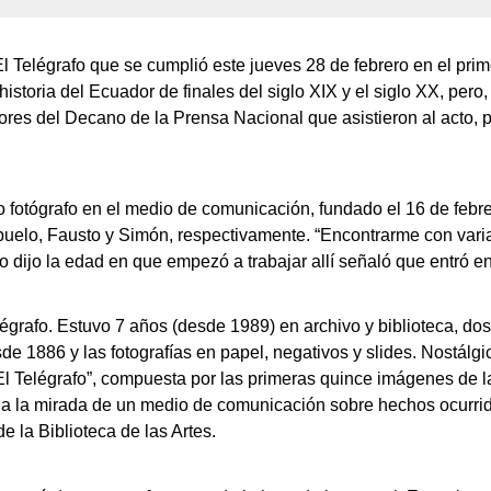
l Telégrafo que se cumplió este jueves 28 de febrero en el prime
storia del Ecuador de finales del siglo XIX y el siglo XX, pero, 
es del Decano de la Prensa Nacional que asistieron al acto, pr
fotógrafo en el medio de comunicación, fundado el 16 de febrer
buelo, Fausto y Simón, respectivamente. “Encontrarme con varia
ijo la edad en que empezó a trabajar allí señaló que entró en 
elégrafo. Estuvo 7 años (desde 1989) en archivo y biblioteca, 
e 1886 y las fotografías en papel, negativos y slides. Nostálgic
 El Telégrafo”, compuesta por las primeras quince imágenes de 
ia la mirada de un medio de comunicación sobre hechos ocurri
e la Biblioteca de las Artes.