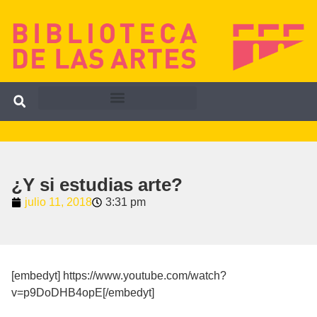
¿Y si estudias arte?
julio 11, 2018
3:31 pm
[embedyt] https://www.youtube.com/watch?
v=p9DoDHB4opE[/embedyt]